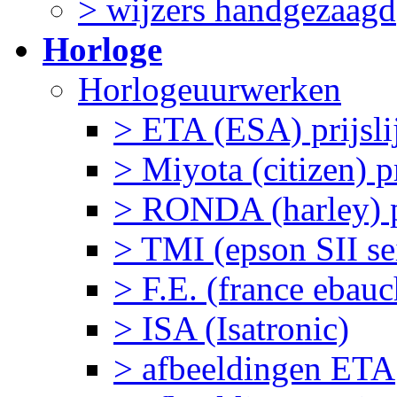
> wijzers handgezaagd
Horloge
Horlogeuurwerken
> ETA (ESA) prijslij
> Miyota (citizen) pr
> RONDA (harley) pr
> TMI (epson SII sei
> F.E. (france ebau
> ISA (Isatronic)
> afbeeldingen ETA