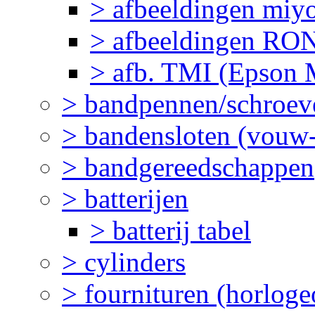
> afbeeldingen miy
> afbeeldingen R
> afb. TMI (Epson M
> bandpennen/schroev
> bandensloten (vouw-
> bandgereedschappen
> batterijen
> batterij tabel
> cylinders
> fournituren (horlog