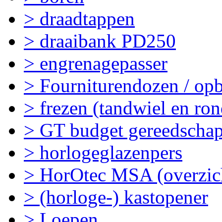
> draadtappen
> draaibank PD250
> engrenagepasser
> Fourniturendozen / op
> frezen (tandwiel en ron
> GT budget gereedscha
> horlogeglazenpers
> HorOtec MSA (overzic
> (horloge-) kastopener
> Loepen