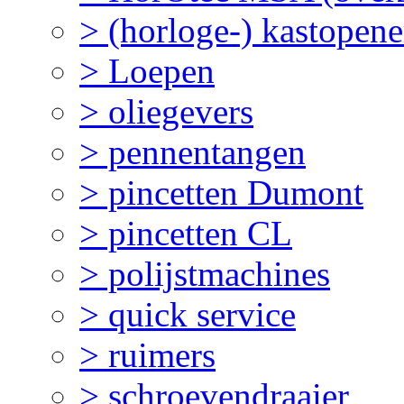
> (horloge-) kastopene
> Loepen
> oliegevers
> pennentangen
> pincetten Dumont
> pincetten CL
> polijstmachines
> quick service
> ruimers
> schroevendraaier