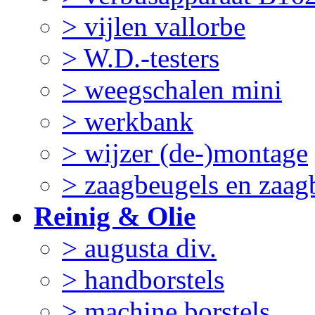
> vijlen vallorbe
> W.D.-testers
> weegschalen mini
> werkbank
> wijzer (de-)montage
> zaagbeugels en zaag
Reinig & Olie
> augusta div.
> handborstels
> machine borstels