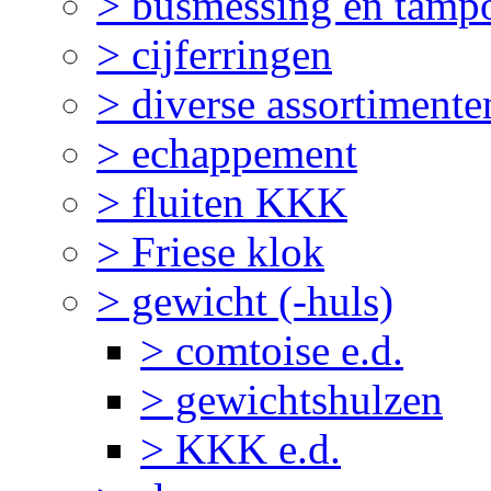
> busmessing en tampo
> cijferringen
> diverse assortimente
> echappement
> fluiten KKK
> Friese klok
> gewicht (-huls)
> comtoise e.d.
> gewichtshulzen
> KKK e.d.