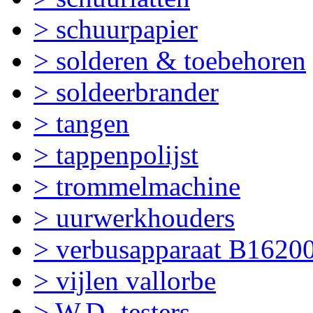
> schuurpapier
> solderen & toebehoren
> soldeerbrander
> tangen
> tappenpolijst
> trommelmachine
> uurwerkhouders
> verbusapparaat B1620
> vijlen vallorbe
> W.D.-testers