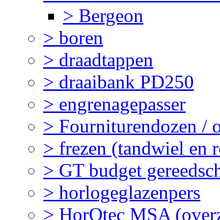
> Bergeon
> boren
> draadtappen
> draaibank PD250
> engrenagepasser
> Fourniturendozen / 
> frezen (tandwiel en 
> GT budget gereedsc
> horlogeglazenpers
> HorOtec MSA (overz