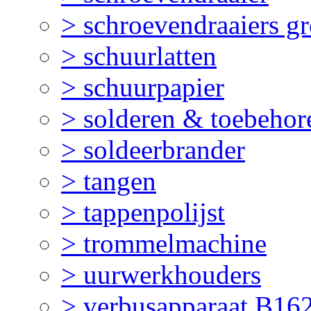
> schroevendraaiers gr
> schuurlatten
> schuurpapier
> solderen & toebehor
> soldeerbrander
> tangen
> tappenpolijst
> trommelmachine
> uurwerkhouders
> verbusapparaat B16