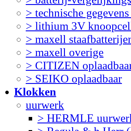
> technische gegevens
> lithium 3V knoopcel
> maxell staafbatterije
> maxell overige
> CITIZEN oplaadbaa
> SEIKO oplaadbaar
Klokken
uurwerk
> HERMLE uurwerk