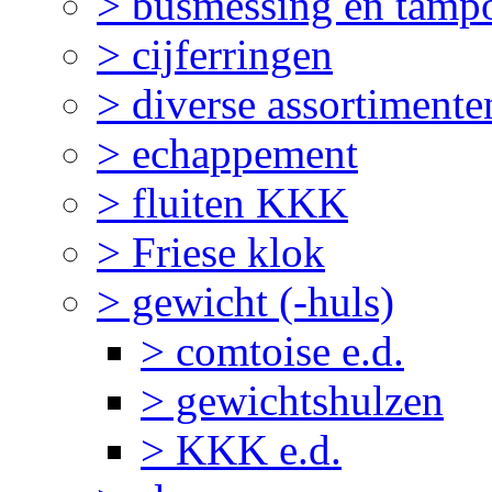
> busmessing en tampo
> cijferringen
> diverse assortimente
> echappement
> fluiten KKK
> Friese klok
> gewicht (-huls)
> comtoise e.d.
> gewichtshulzen
> KKK e.d.