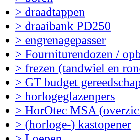
> draadtappen
> draaibank PD250
> engrenagepasser
> Fourniturendozen / op
> frezen (tandwiel en ron
> GT budget gereedscha
> horlogeglazenpers
> HorOtec MSA (overzic
> (horloge-) kastopener
> Loepen