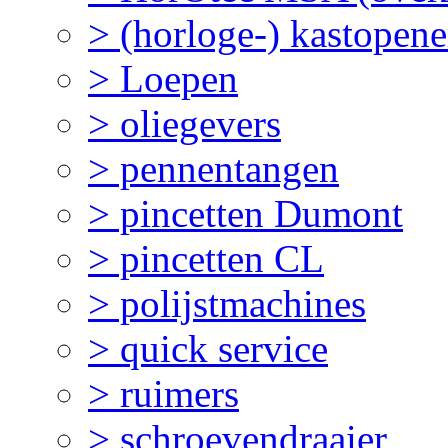
> (horloge-) kastopene
> Loepen
> oliegevers
> pennentangen
> pincetten Dumont
> pincetten CL
> polijstmachines
> quick service
> ruimers
> schroevendraaier