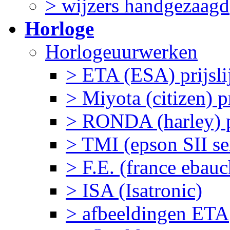
> wijzers handgezaagd
Horloge
Horlogeuurwerken
> ETA (ESA) prijslij
> Miyota (citizen) pr
> RONDA (harley) pr
> TMI (epson SII sei
> F.E. (france ebau
> ISA (Isatronic)
> afbeeldingen ETA