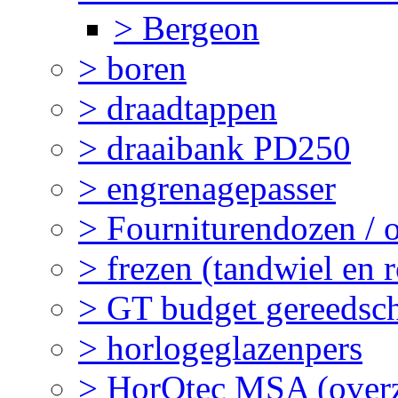
> Bergeon
> boren
> draadtappen
> draaibank PD250
> engrenagepasser
> Fourniturendozen / 
> frezen (tandwiel en 
> GT budget gereedsc
> horlogeglazenpers
> HorOtec MSA (overz