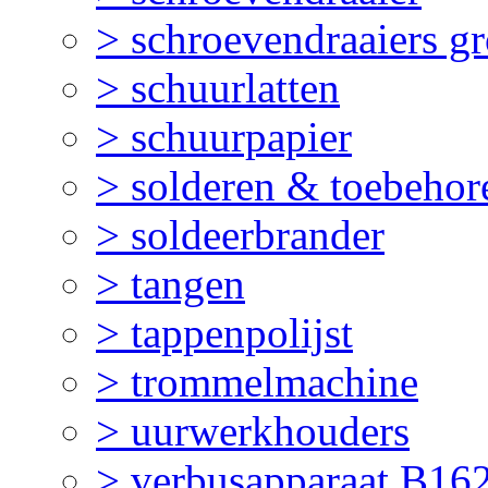
> schroevendraaiers gr
> schuurlatten
> schuurpapier
> solderen & toebehor
> soldeerbrander
> tangen
> tappenpolijst
> trommelmachine
> uurwerkhouders
> verbusapparaat B16