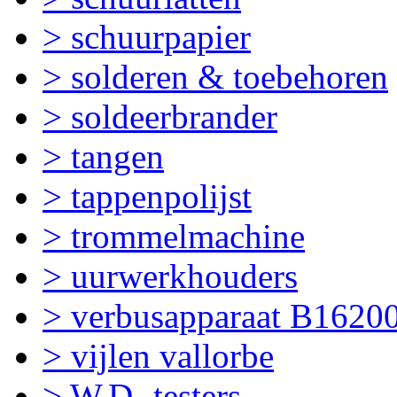
> schuurpapier
> solderen & toebehoren
> soldeerbrander
> tangen
> tappenpolijst
> trommelmachine
> uurwerkhouders
> verbusapparaat B1620
> vijlen vallorbe
> W.D.-testers