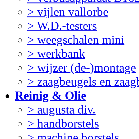
> vijlen vallorbe
> W.D.-testers
> weegschalen mini
> werkbank
> wijzer (de-)montage
> zaagbeugels en zaag
Reinig & Olie
> augusta div.
> handborstels
> machine borstels