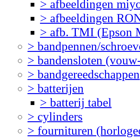
> afbeeldingen miy
> afbeeldingen R
> afb. TMI (Epson M
> bandpennen/schroev
> bandensloten (vouw-
> bandgereedschappen
> batterijen
> batterij tabel
> cylinders
> fournituren (horlog