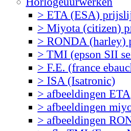
Horlogeuurwerken
> ETA (ESA) prijslij
> Miyota (citizen) pr
> RONDA (harley) pr
> TMI (epson SII sei
> F.E. (france ebau
> ISA (Isatronic)
> afbeeldingen ETA
> afbeeldingen miy
> afbeeldingen R