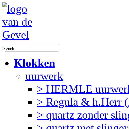
>
Klokken
uurwerk
> HERMLE uurwerk
> Regula & h.Herr 
> quartz zonder slin
> quartz met slinger