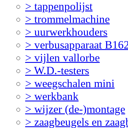
> tappenpolijst
> trommelmachine
> uurwerkhouders
> verbusapparaat B16
> vijlen vallorbe
> W.D.-testers
> weegschalen mini
> werkbank
> wijzer (de-)montage
> zaagbeugels en zaag