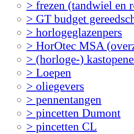
> frezen (tandwiel en 
> GT budget gereedsc
> horlogeglazenpers
> HorOtec MSA (overz
> (horloge-) kastopene
> Loepen
> oliegevers
> pennentangen
> pincetten Dumont
> pincetten CL