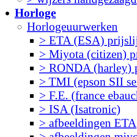
Horloge
Horlogeuurwerken
> ETA (ESA) prijslij
> Miyota (citizen) pr
> RONDA (harley) pr
> TMI (epson SII sei
> F.E. (france ebau
> ISA (Isatronic)
> afbeeldingen ETA
> afbeeldingen miy