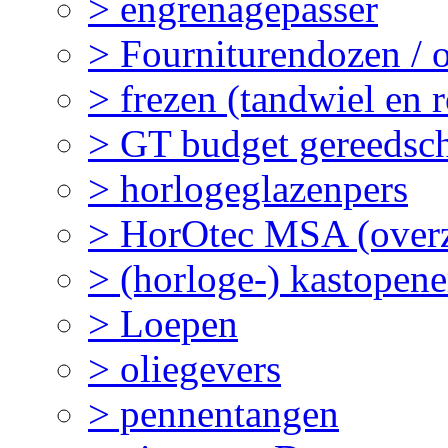
> engrenagepasser
> Fourniturendozen / 
> frezen (tandwiel en 
> GT budget gereedsc
> horlogeglazenpers
> HorOtec MSA (overz
> (horloge-) kastopene
> Loepen
> oliegevers
> pennentangen