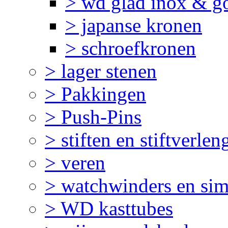
> wd glad inox & g
> japanse kronen
> schroefkronen
> lager stenen
> Pakkingen
> Push-Pins
> stiften en stiftverlen
> veren
> watchwinders en sim
> WD kasttubes