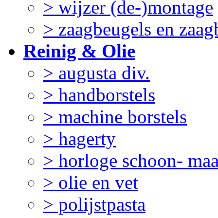
> wijzer (de-)montage
> zaagbeugels en zaag
Reinig & Olie
> augusta div.
> handborstels
> machine borstels
> hagerty
> horloge schoon- ma
> olie en vet
> polijstpasta