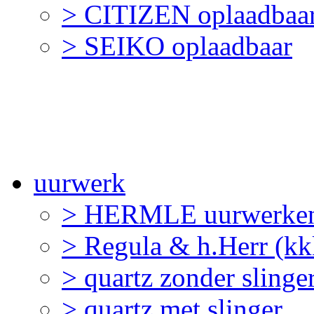
> CITIZEN oplaadbaa
> SEIKO oplaadbaar
uurwerk
> HERMLE uurwerken
> Regula & h.Herr (k
> quartz zonder slinge
> quartz met slinger