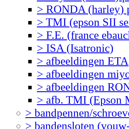
> RONDA (harley) pr
> TMI (epson SII sei
> F.E. (france ebau
> ISA (Isatronic)
> afbeeldingen ETA
> afbeeldingen miy
> afbeeldingen R
> afb. TMI (Epson M
> bandpennen/schroev
> bandensloten (vouw-