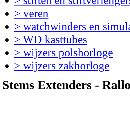
> stiften en stiftverlenger
> veren
> watchwinders en simul
> WD kasttubes
> wijzers polshorloge
> wijzers zakhorloge
Stems Extenders - Rallo