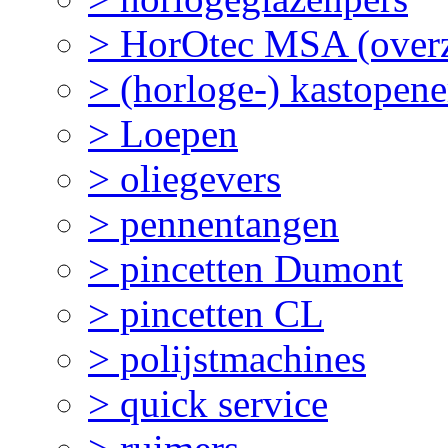
> HorOtec MSA (overz
> (horloge-) kastopene
> Loepen
> oliegevers
> pennentangen
> pincetten Dumont
> pincetten CL
> polijstmachines
> quick service