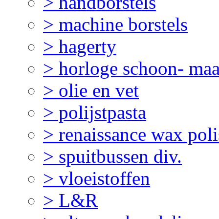
> handborstels
> machine borstels
> hagerty
> horloge schoon- ma
> olie en vet
> polijstpasta
> renaissance wax pol
> spuitbussen div.
> vloeistoffen
> L&R