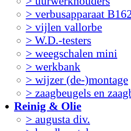
> uurwerkhouders
> verbusapparaat B16
> vijlen vallorbe
> W.D.-testers
> weegschalen mini
> werkbank
> wijzer (de-)montage
> zaagbeugels en zaag
Reinig & Olie
> augusta div.