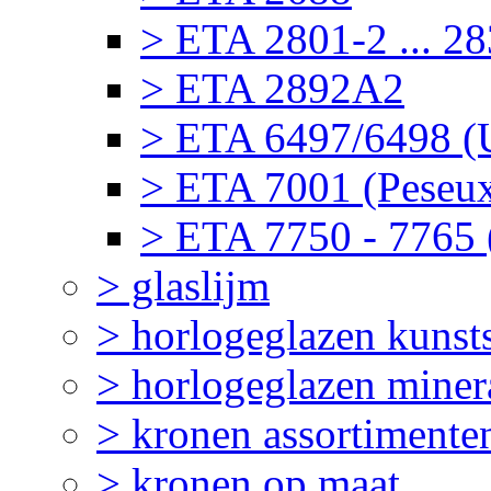
> ETA 2801-2 ... 2
> ETA 2892A2
> ETA 6497/6498 (U
> ETA 7001 (Peseu
> ETA 7750 - 7765 
> glaslijm
> horlogeglazen kunst
> horlogeglazen miner
> kronen assortimente
> kronen op maat