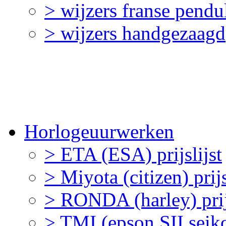
> wijzers franse pendu
> wijzers handgezaagd
Horlogeuurwerken
> ETA (ESA) prijslijst
> Miyota (citizen) prijs
> RONDA (harley) prijs
> TMI (epson SII seiko 