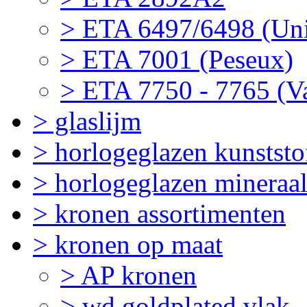
> ETA 6497/6498 (Uni
> ETA 7001 (Peseux)
> ETA 7750 - 7765 (V
> glaslijm
> horlogeglazen kunststo
> horlogeglazen mineraa
> kronen assortimenten
> kronen op maat
> AP kronen
> wd goldplated vlak