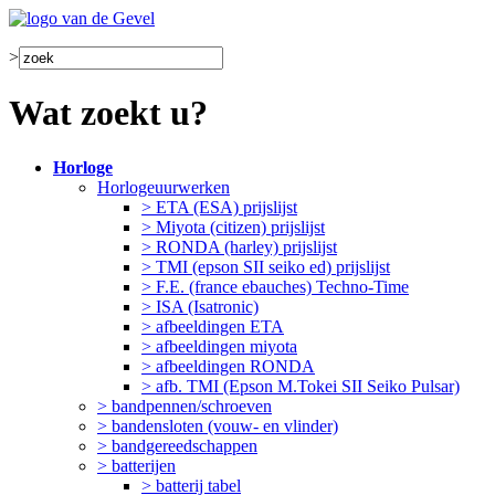
>
Wat zoekt u?
Horloge
Horlogeuurwerken
> ETA (ESA) prijslijst
> Miyota (citizen) prijslijst
> RONDA (harley) prijslijst
> TMI (epson SII seiko ed) prijslijst
> F.E. (france ebauches) Techno-Time
> ISA (Isatronic)
> afbeeldingen ETA
> afbeeldingen miyota
> afbeeldingen RONDA
> afb. TMI (Epson M.Tokei SII Seiko Pulsar)
> bandpennen/schroeven
> bandensloten (vouw- en vlinder)
> bandgereedschappen
> batterijen
> batterij tabel