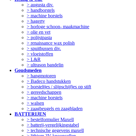
> augusta div.
> handborstels
> machine borstels
> hagerty
> horloge schoon- maakmachine
> olie en vet
> polijstpasta
> renaissance wax polish
> spuitbussen div.
> vloeistoffen
> L&R
> ultrason bandelin
Goudsmeden
> hangmotoren
> Badeco handstukken
> borsteltjes / slijpschijfjes op stift
> gereedschappen
> machine borstels
> walsen
> zaagbeugels en zaagbladen
BATTERIJEN
> bestelformulier Maxell
> batterij-vergelijkingstabel
> technische gegevens maxell
> lithium 3V knoopcellen