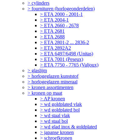
> cylinders
> fournituren (horlogeonderdelen)
> ETA 2000 - 2001-1
> ETA 2004-1
> ETA 2660 - 2678
> ETA 2681
> ETA 2688
> ETA 2801-2 ... 2836-2
> ETA 2892A2
> ETA 6497/6498 (Unitas)
> ETA 7001 (Peseux)
> ETA 7750 - 7765 (Valjoux)
> glaslijm
> horlogeglazen kunststof
> horlogeglazen mineraal
> kronen assortimenten
> kronen op maat
> AP kronen
> wd goldplated vlak
> wd goldplated bol
> wd staal vlak
> wd staal bol
> wd glad inox & goldplated
> japanse kronen
> schroefkronen