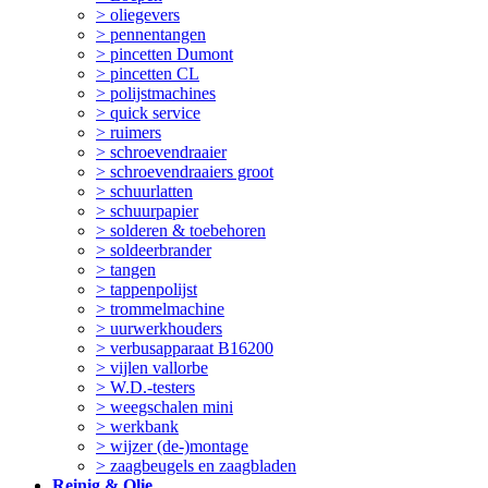
> oliegevers
> pennentangen
> pincetten Dumont
> pincetten CL
> polijstmachines
> quick service
> ruimers
> schroevendraaier
> schroevendraaiers groot
> schuurlatten
> schuurpapier
> solderen & toebehoren
> soldeerbrander
> tangen
> tappenpolijst
> trommelmachine
> uurwerkhouders
> verbusapparaat B16200
> vijlen vallorbe
> W.D.-testers
> weegschalen mini
> werkbank
> wijzer (de-)montage
> zaagbeugels en zaagbladen
Reinig & Olie