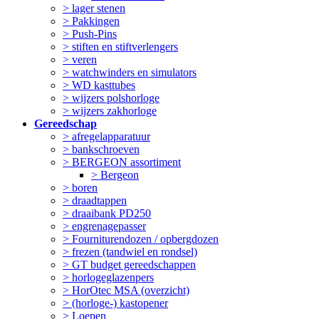
> lager stenen
> Pakkingen
> Push-Pins
> stiften en stiftverlengers
> veren
> watchwinders en simulators
> WD kasttubes
> wijzers polshorloge
> wijzers zakhorloge
Gereedschap
> afregelapparatuur
> bankschroeven
> BERGEON assortiment
> Bergeon
> boren
> draadtappen
> draaibank PD250
> engrenagepasser
> Fourniturendozen / opbergdozen
> frezen (tandwiel en rondsel)
> GT budget gereedschappen
> horlogeglazenpers
> HorOtec MSA (overzicht)
> (horloge-) kastopener
> Loepen