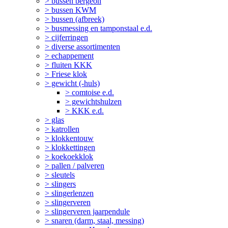
> bussen bergeon
> bussen KWM
> bussen (afbreek)
> busmessing en tamponstaal e.d.
> cijferringen
> diverse assortimenten
> echappement
> fluiten KKK
> Friese klok
> gewicht (-huls)
> comtoise e.d.
> gewichtshulzen
> KKK e.d.
> glas
> katrollen
> klokkentouw
> klokkettingen
> koekoekklok
> pallen / palveren
> sleutels
> slingers
> slingerlenzen
> slingerveren
> slingerveren jaarpendule
> snaren (darm, staal, messing)