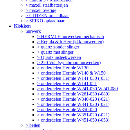
> maxell staafbatterijen
> maxell overige
> CITIZEN oplaadbaar
> SEIKO oplaadbaar
Klokken
uurwerk
> HERMLE uurwerken mechanisch
> Regula & h.Herr (kkk uurwerken)
> quartz zonder slinger
> quartz met slinger
> Quartz insteekwerken
> 220 Volt (synchroon uurwerken)
> onderdelen Hermle W130
> onderdelen Hermle W140 & W150
> onderdelen Hermle W141-030 (-031)
> onderdelen Hermle W141-051
> onderdelen Hermle W241-030 W241-080
> onderdelen Hermle W261-030 (-080)
> onderdelen Hermle W340-020 (-021)
> onderdelen Hermle W341-020 (-021)
> onderdelen Hermle W350-020
> onderdelen Hermle W351-020 (-021)
> onderdelen Hermle W451-050 (-053)
> bellen