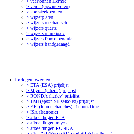
> veertonnen Hermle
> veren (opwindveren)
> voorsteekpennen
> wijzerplaten
> wijzers mechanisch
> wijzers quartz
> wijzers mini quarz
> wijzers franse pendule
> wijzers handgezaagd
Horlogeuurwerken
> ETA (ESA) prijslijst
> Miyota (citizen) prijslijst
> RONDA (harley) prijslijst
> TMI (epson SII seiko ed) prijslijst
> F.E. (france ebauches) Techno-Time
> ISA (Isatronic)
> afbeeldingen ETA
> afbeeldingen miyota
> afbeeldingen RONDA
> afb. TMI (Epson M.Tokei SII Seiko Pulsar)